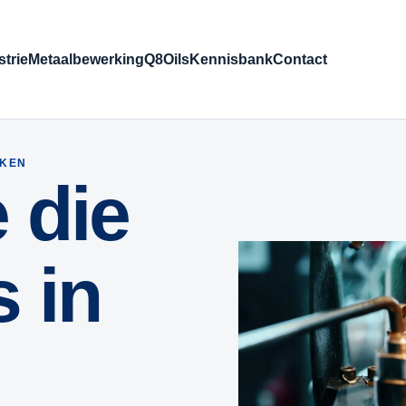
strie
Metaalbewerking
Q8Oils
Kennisbank
Contact
AKEN
 die
 in