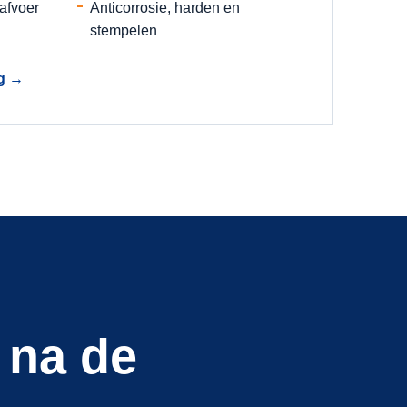
afvoer
Anticorrosie, harden en
stempelen
g
→
 na de