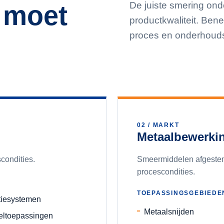
De juiste smering on
 moet
productkwaliteit. Ben
proces en onderhouds
02
/ MARKT
Metaalbewerki
scondities.
Smeermiddelen afgestem
procescondities.
TOEPASSINGSGEBIEDE
tiesystemen
Metaalsnijden
eltoepassingen