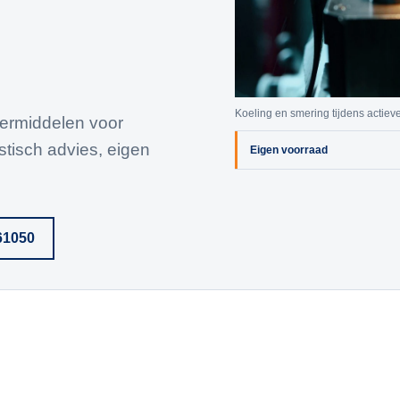
Koeling en smering tijdens actie
eermiddelen voor
stisch advies, eigen
Eigen voorraad
61050