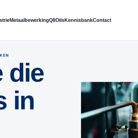
strie
Metaalbewerking
Q8Oils
Kennisbank
Contact
AKEN
 die
 in