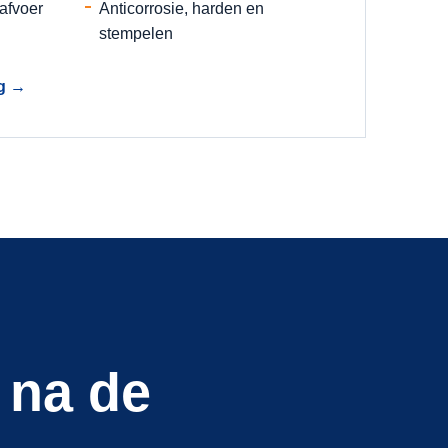
afvoer
Anticorrosie, harden en
stempelen
g
→
 na de