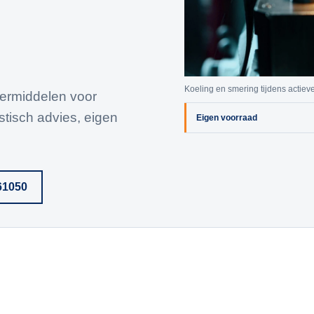
Koeling en smering tijdens actie
eermiddelen voor
stisch advies, eigen
Eigen voorraad
61050