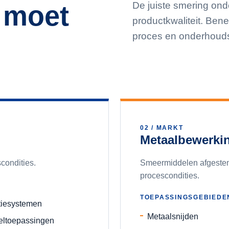
De juiste smering on
 moet
productkwaliteit. Ben
proces en onderhouds
02
/ MARKT
Metaalbewerki
scondities.
Smeermiddelen afgestem
procescondities.
TOEPASSINGSGEBIEDE
tiesystemen
Metaalsnijden
eltoepassingen